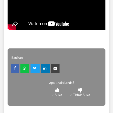
Bagikan :
Apa Reaksi Anda?
0
Suka
0
Tidak Suka